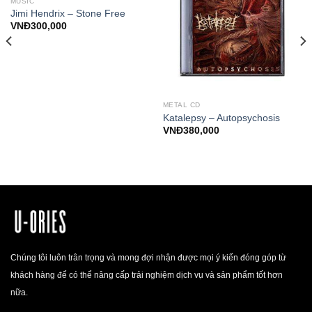
MUSIC
Jimi Hendrix – Stone Free
VNĐ
300,000
METAL CD
Katalepsy – Autopsychosis
VNĐ
380,000
Chúng tôi luôn trân trọng và mong đợi nhận được mọi ý kiến đóng góp từ
khách hàng để có thể nâng cấp trải nghiệm dịch vụ và sản phẩm tốt hơn
nữa.