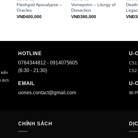
Fleshgod Apocalypse –
Vomepotro – Liturgy of
Death
Oracles
Dissection
Legac
VNĐ
400,000
VNĐ
380,000
VNĐ
3
HOTLINE
U-
0764344812 - 0914075605
CS1:
(6:30 - 21:30)
CS2:
 kiến
m dịch
EMAIL
U-
uories.contact@gmail.com
86 P
CHÍNH SÁCH
DỊ