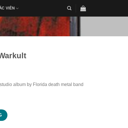
ÁC VIÊN
Warkult
h studio album by Florida death metal band
G