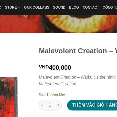
C
STORE
OUR COLLABS
SOUND
BLOG
CONTACT
CỘNG T
Malevolent Creation – 
400,000
VNĐ
Malevolent Creation – Warkult is the nint
Malevolent Creation
Còn 1 trong kho
Malevolent Creation - Warkult số lượng
THÊM VÀO GIỎ HÀN