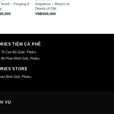
 Vomit – Forging A
Iniquitous – Return to
y
Deeds of Old
80,000
VNĐ
350,000
ORIES TIỆM CÀ PHÊ
 70 Cao Bá Quát, Pleiku
 86 Phan Đình Giót, Pleiku
ORIES STORE
han Đình Giót, Pleiku
CH VỤ