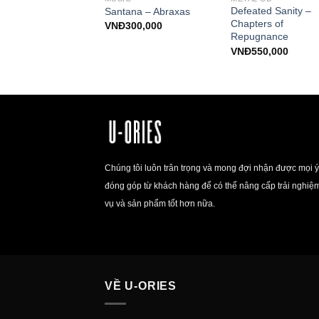
orge – She Lay
Defeated Sanity –
Santana – Abraxas
ed
Chapters of
VNĐ
300,000
Repugnance
400,000
VNĐ
550,000
Chúng tôi luôn trân trọng và mong đợi nhận được mọi ý
đóng góp từ khách hàng để có thể nâng cấp trải nghiệ
vụ và sản phẩm tốt hơn nữa.
VỀ U-ORIES