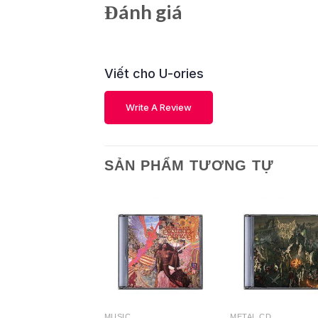
Đánh giá
Viết cho U-ories
Write A Review
SẢN PHẨM TƯƠNG TỰ
L CD
MUSIC
METAL CD