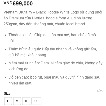
699,000
VNĐ
Vietnam Brutality – Black Hoodie White Logo sử dụng phôi
áo Premium của U-ories, hoodie form Âu, định lượng
250gsm, dày dặn, thoáng mát, chuẩn local brand.
Thoáng khí tốt: Giúp da luôn mát mẻ, hạn chế đổ mồ
hôi.
Thấm hút hiệu quả: Hấp thụ nhanh và không giữ ẩm,
giữ bề mặt khô thoáng.
Mềm mại tự nhiên: Đem lại cảm giác dễ chịu, không gây
kích ứng da.
Độ bền cao: Ít co rút, phai màu và duy trì hình dáng sau
nhiều lần giặt.
XÓA
Size
L
M
XL
XXL