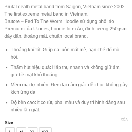
Brutal death metal band from Saigon, Vietnam since 2002.
The first extreme metal band in Vietnam.
Brutore – Fed To The Worm Hoodie sử dụng phôi áo
Premium của U-ories, hoodie form Âu, định lượng 250gsm,
dày dặn, thoáng mát, chuẩn local brand.
Thoáng khí tốt: Giúp da luôn mát mẻ, hạn chế đổ mồ
hôi.
Thấm hút hiệu quả: Hấp thụ nhanh và không giữ ẩm,
giữ bề mặt khô thoáng.
Mềm mại tự nhiên: Đem lại cảm giác dễ chịu, không gây
kích ứng da.
Độ bền cao: Ít co rút, phai màu và duy trì hình dáng sau
nhiều lần giặt.
XÓA
Size