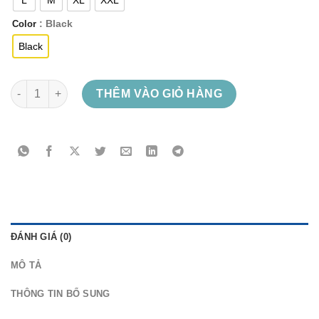
L
M
XL
XXL
: Black
Color
Black
Brutore – Fed To The Worm Hoodie số lượng
THÊM VÀO GIỎ HÀNG
ĐÁNH GIÁ (0)
MÔ TẢ
THÔNG TIN BỔ SUNG