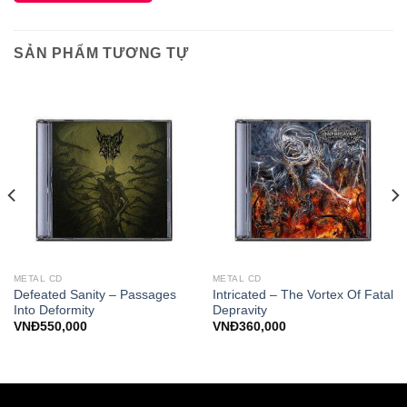
SẢN PHẨM TƯƠNG TỰ
METAL CD
METAL CD
Defeated Sanity – Passages
Intricated – The Vortex Of Fatal
Into Deformity
Depravity
VNĐ
550,000
VNĐ
360,000