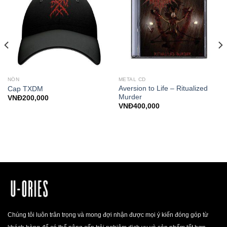
NÓN
METAL CD
Aversion to Life – Ritualized
Cap TXDM
Murder
VNĐ
200,000
VNĐ
400,000
Chúng tôi luôn trân trọng và mong đợi nhận được mọi ý kiến đóng góp từ