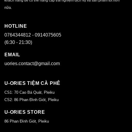
khách hàng để có thể nâng cấp trải nghiệm dịch vụ và sản phẩm tốt hơn
nữa.
HOTLINE
0764344812 - 0914075605
(6:30 - 21:30)
EMAIL
uories.contact@gmail.com
U-ORIES TIỆM CÀ PHÊ
CS1: 70 Cao Bá Quát, Pleiku
CS2: 86 Phan Đình Giót, Pleiku
U-ORIES STORE
86 Phan Đình Giót, Pleiku