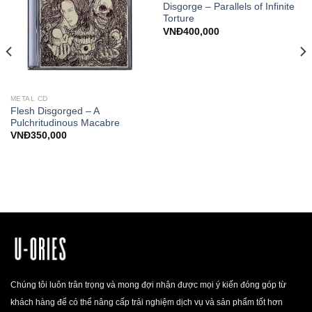
Disgorge – Parallels of Infinite
Torture
VNĐ
400,000
METAL CD
Flesh Disgorged – A
Pulchritudinous Macabre
VNĐ
350,000
Chúng tôi luôn trân trọng và mong đợi nhận được mọi ý kiến đóng góp từ
khách hàng để có thể nâng cấp trải nghiệm dịch vụ và sản phẩm tốt hơn