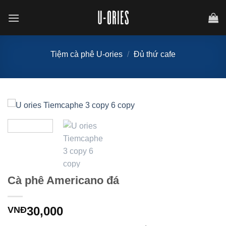
Chuyển
đến
nội
dung
Tiệm cà phê U-ories
/
Đủ thứ cafe
Cà phê Americano đá
30,000
VNĐ