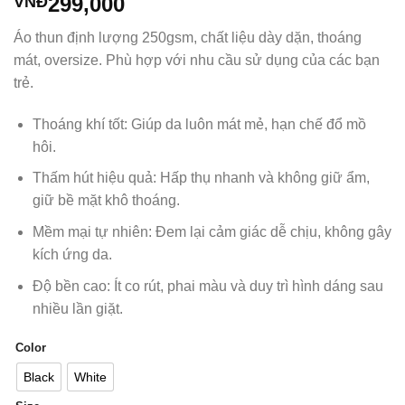
299,000
VNĐ
Áo thun định lượng 250gsm, chất liệu dày dặn, thoáng
mát, oversize. Phù hợp với nhu cầu sử dụng của các bạn
trẻ.
Thoáng khí tốt: Giúp da luôn mát mẻ, hạn chế đổ mồ
hôi.
Thấm hút hiệu quả: Hấp thụ nhanh và không giữ ẩm,
giữ bề mặt khô thoáng.
Mềm mại tự nhiên: Đem lại cảm giác dễ chịu, không gây
kích ứng da.
Độ bền cao: Ít co rút, phai màu và duy trì hình dáng sau
nhiều lần giặt.
Color
Black
White