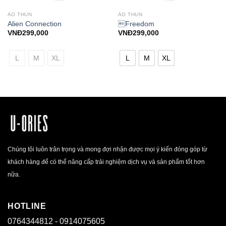
ÁO THUN
ÁO THUN
Alien Connection
Freedom
VNĐ
299,000
VNĐ
299,000
L
M
XL
L
M
XL
Chúng tôi luôn trân trọng và mong đợi nhận được mọi ý kiến đóng góp từ
khách hàng để có thể nâng cấp trải nghiệm dịch vụ và sản phẩm tốt hơn
nữa.
HOTLINE
0764344812 - 0914075605