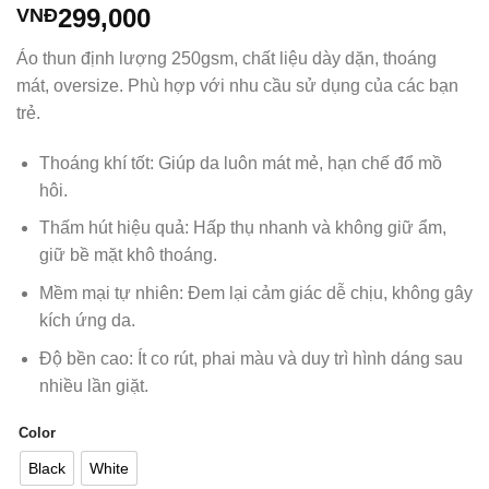
299,000
VNĐ
Áo thun định lượng 250gsm, chất liệu dày dặn, thoáng
mát, oversize. Phù hợp với nhu cầu sử dụng của các bạn
trẻ.
Thoáng khí tốt: Giúp da luôn mát mẻ, hạn chế đổ mồ
hôi.
Thấm hút hiệu quả: Hấp thụ nhanh và không giữ ẩm,
giữ bề mặt khô thoáng.
Mềm mại tự nhiên: Đem lại cảm giác dễ chịu, không gây
kích ứng da.
Độ bền cao: Ít co rút, phai màu và duy trì hình dáng sau
nhiều lần giặt.
Color
Black
White