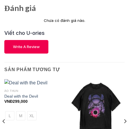
Đánh giá
Chưa có đánh giá nào.
Viết cho U-ories
Write A Review
SẢN PHẨM TƯƠNG TỰ
ÁO THUN
Deal with the Devil
VNĐ
299,000
L
M
XL