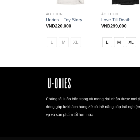
HUN
ÁO THUN
ÁO THUN
onaut – Found on
Uories – Toy Story
Love Till Death
h
VNĐ
220,000
VNĐ
299,000
299,000
L
M
XL
L
M
XL
M
XL
Chúng tôi luôn trân trọng và mong đợi nhận được mọi ý
đóng góp từ khách hàng để có thể nâng cấp trải nghiệ
vụ và sản phẩm tốt hơn nữa.