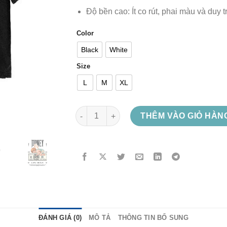
Độ bền cao: Ít co rút, phai màu và duy t
Color
Black
White
Size
L
M
XL
Money số lượng
THÊM VÀO GIỎ HÀN
ĐÁNH GIÁ (0)
MÔ TẢ
THÔNG TIN BỔ SUNG