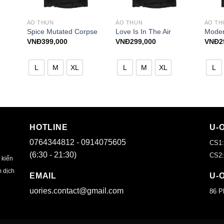
ÁO THUN
ÁO THUN
ÁO TH
Spice Mutated Corpse
Love Is In The Air
Moder
VNĐ
399,000
VNĐ
299,000
VNĐ
2
L
M
XL
L
M
XL
L
HOTLINE
U-
0764344812 - 0914075605
CS1:
(6:30 - 21:30)
CS2:
 kiến
m dịch
EMAIL
U-
uories.contact@gmail.com
86 P