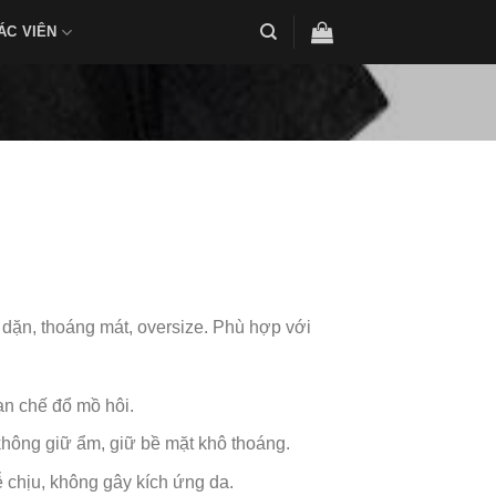
ÁC VIÊN
 dặn, thoáng mát, oversize. Phù hợp với
ạn chế đổ mồ hôi.
hông giữ ẩm, giữ bề mặt khô thoáng.
 chịu, không gây kích ứng da.