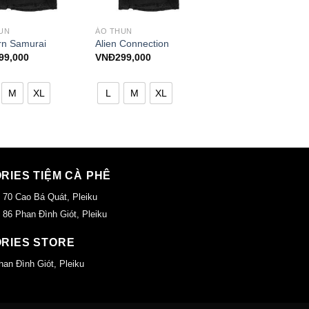
UN
ÁO THUN
n Samurai
Alien Connection
99,000
VNĐ
299,000
M
XL
L
M
XL
ORIES TIỆM CÀ PHÊ
 70 Cao Bá Quát, Pleiku
 86 Phan Đình Giót, Pleiku
ORIES STORE
han Đình Giót, Pleiku