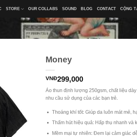
C
STORE
OUR COLLABS
SOUND
BLOG
CONTACT
CỘNG T
Money
299,000
VNĐ
Áo thun định lượng 250gsm, chất liệu dày
nhu cầu sử dụng của các bạn trẻ.
Thoáng khí tốt: Giúp da luôn mát mẻ, h
Thấm hút hiệu quả: Hấp thụ nhanh và k
Mềm mại tự nhiên: Đem lại cảm giác dễ