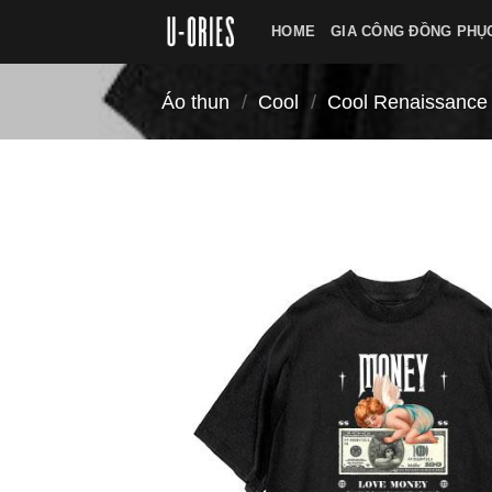
Chuyển
HOME
GIA CÔNG ĐỒNG PHỤ
đến
nội
dung
Áo thun
/
Cool
/
Cool Renaissance