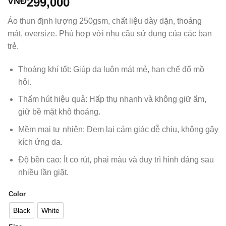
299,000
VNĐ
Áo thun định lượng 250gsm, chất liệu dày dặn, thoáng
mát, oversize. Phù hợp với nhu cầu sử dụng của các bạn
trẻ.
Thoáng khí tốt: Giúp da luôn mát mẻ, hạn chế đổ mồ
hôi.
Thấm hút hiệu quả: Hấp thụ nhanh và không giữ ẩm,
giữ bề mặt khô thoáng.
Mềm mại tự nhiên: Đem lại cảm giác dễ chịu, không gây
kích ứng da.
Độ bền cao: Ít co rút, phai màu và duy trì hình dáng sau
nhiều lần giặt.
Color
Black
White