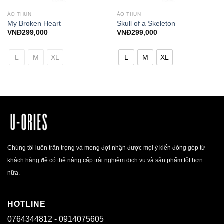
ÁO THUN
ÁO THUN
My Broken Heart
Skull of a Skeleton
VNĐ
299,000
VNĐ
299,000
L
M
XL
L
M
XL
Chúng tôi luôn trân trọng và mong đợi nhận được mọi ý kiến đóng góp từ
khách hàng để có thể nâng cấp trải nghiệm dịch vụ và sản phẩm tốt hơn
nữa.
HOTLINE
0764344812 - 0914075605