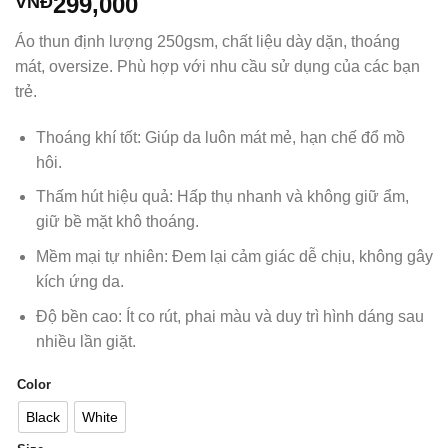
299,000
VNĐ
Áo thun định lượng 250gsm, chất liệu dày dặn, thoáng
mát, oversize. Phù hợp với nhu cầu sử dụng của các bạn
trẻ.
Thoáng khí tốt: Giúp da luôn mát mẻ, hạn chế đổ mồ
hôi.
Thấm hút hiệu quả: Hấp thụ nhanh và không giữ ẩm,
giữ bề mặt khô thoáng.
Mềm mại tự nhiên: Đem lại cảm giác dễ chịu, không gây
kích ứng da.
Độ bền cao: Ít co rút, phai màu và duy trì hình dáng sau
nhiều lần giặt.
Color
Black
White