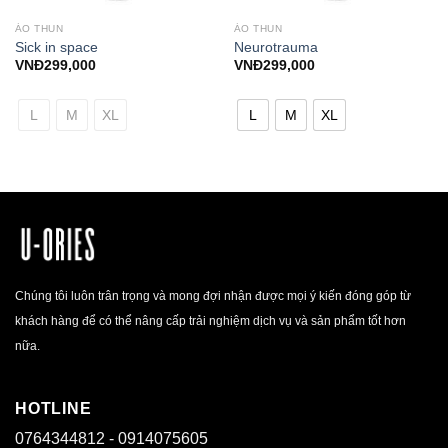
ÁO THUN
ÁO THUN
Sick in space
Neurotrauma
VNĐ
299,000
VNĐ
299,000
L
M
XL
L
M
XL
Chúng tôi luôn trân trọng và mong đợi nhận được mọi ý kiến đóng góp từ
khách hàng để có thể nâng cấp trải nghiệm dịch vụ và sản phẩm tốt hơn
nữa.
HOTLINE
0764344812 - 0914075605