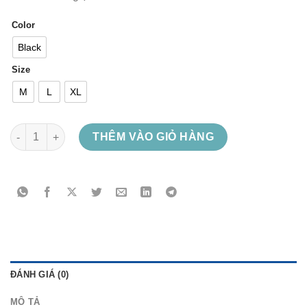
Color
Black
Size
M
L
XL
Slayer - Silent Scream số lượng
THÊM VÀO GIỎ HÀNG
ĐÁNH GIÁ (0)
MÔ TẢ