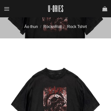
Chuyển
đến
nội
dung
Áo thun
/
RocknRoll
/
Rock Tshirt