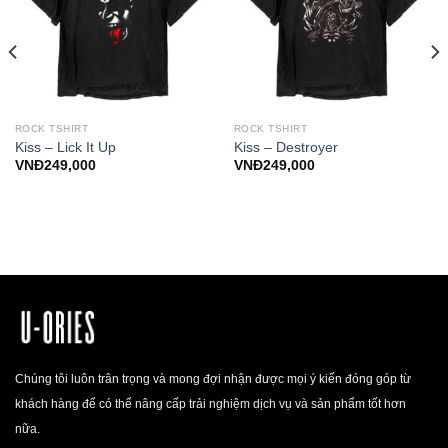
ROCK TSHIRT
ROCK TSHIRT
Kiss – Lick It Up
Kiss – Destroyer
VNĐ
249,000
VNĐ
249,000
Chúng tôi luôn trân trọng và mong đợi nhận được mọi ý kiến đóng góp từ
khách hàng để có thể nâng cấp trải nghiệm dịch vụ và sản phẩm tốt hơn
nữa.