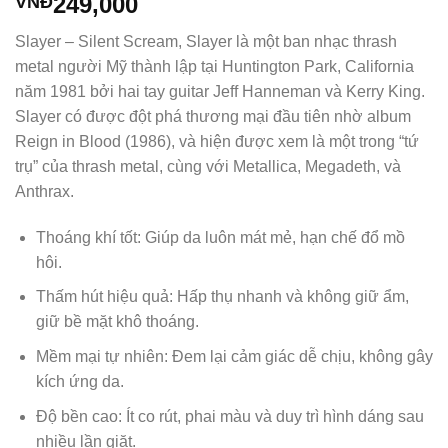
249,000
VNĐ
Slayer – Silent Scream, Slayer là một ban nhạc thrash
metal người Mỹ thành lập tại Huntington Park, California
năm 1981 bởi hai tay guitar Jeff Hanneman và Kerry King.
Slayer có được đột phá thương mại đầu tiên nhờ album
Reign in Blood (1986), và hiện được xem là một trong “tứ
trụ” của thrash metal, cùng với Metallica, Megadeth, và
Anthrax.
Thoáng khí tốt: Giúp da luôn mát mẻ, hạn chế đổ mồ
hôi.
Thấm hút hiệu quả: Hấp thụ nhanh và không giữ ẩm,
giữ bề mặt khô thoáng.
Mềm mại tự nhiên: Đem lại cảm giác dễ chịu, không gây
kích ứng da.
Độ bền cao: Ít co rút, phai màu và duy trì hình dáng sau
nhiều lần giặt.