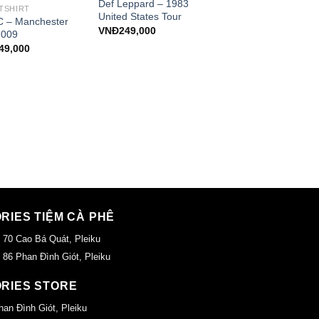
Def Leppard – 1983
TSHIRT
United States Tour
 – Manchester
VNĐ
249,000
2009
49,000
ORIES TIỆM CÀ PHÊ
 70 Cao Bá Quát, Pleiku
 86 Phan Đình Giót, Pleiku
ORIES STORE
han Đình Giót, Pleiku