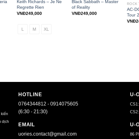
Keith Richards – Je Ne
Black Sabbath – Master
eria
ROCK 
Regrette Rien
of Reality
AC-DC
VNĐ
249,000
VNĐ
249,000
Tour 
VNĐ
2
L
M
XL
HOTLINE
U-
0764344812 - 0914075605
CS1:
(6:30 - 21:30)
CS2:
 kiến
m dịch
EMAIL
U-
uories.contact@gmail.com
86 P