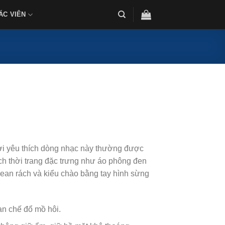
ÁC VIÊN
i yêu thích dòng nhạc này thường được
ch thời trang đặc trưng như áo phông đen
jean rách và kiểu chào bằng tay hình sừng
ạn chế đổ mồ hôi.