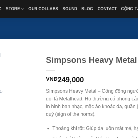
C
STORE
OUR COLLABS
SOUND
BLOG
CONTACT
CỘNG T
Simpsons Heavy Metal
249,000
VNĐ
Simpsons Heavy Metal – Cộng đồng ngườ
gọi là Metalhead. Họ thường có phong cá
in hình ban nhạc, mặc áo khoác da, quần 
quỷ (sign of the horns).
Thoáng khí tốt: Giúp da luôn mát mẻ, h