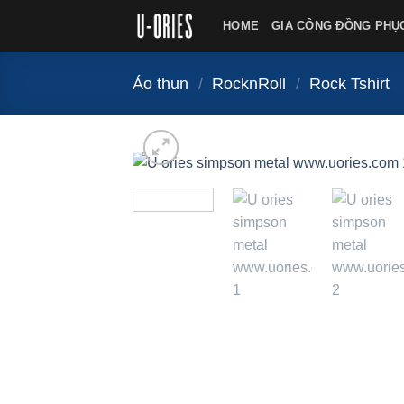
Chuyển
HOME
GIA CÔNG ĐỒNG PHỤ
đến
nội
dung
Áo thun
/
RocknRoll
/
Rock Tshirt