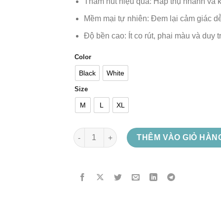
Thấm hút hiệu quả: Hấp thụ nhanh và k
Mềm mại tự nhiên: Đem lại cảm giác dễ
Độ bền cao: Ít co rút, phai màu và duy t
Color
Black
White
Size
M
L
XL
Simpsons Heavy Metal số lượng
THÊM VÀO GIỎ HÀN