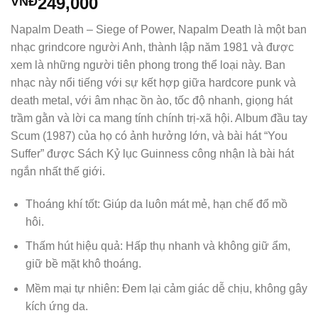
249,000
VNĐ
Napalm Death – Siege of Power, Napalm Death là một ban
nhạc grindcore người Anh, thành lập năm 1981 và được
xem là những người tiên phong trong thể loại này. Ban
nhạc này nổi tiếng với sự kết hợp giữa hardcore punk và
death metal, với âm nhạc ồn ào, tốc độ nhanh, giọng hát
trầm gằn và lời ca mang tính chính trị-xã hội. Album đầu tay
Scum (1987) của họ có ảnh hưởng lớn, và bài hát “You
Suffer” được Sách Kỷ lục Guinness công nhận là bài hát
ngắn nhất thế giới.
Thoáng khí tốt: Giúp da luôn mát mẻ, hạn chế đổ mồ
hôi.
Thấm hút hiệu quả: Hấp thụ nhanh và không giữ ẩm,
giữ bề mặt khô thoáng.
Mềm mại tự nhiên: Đem lại cảm giác dễ chịu, không gây
kích ứng da.