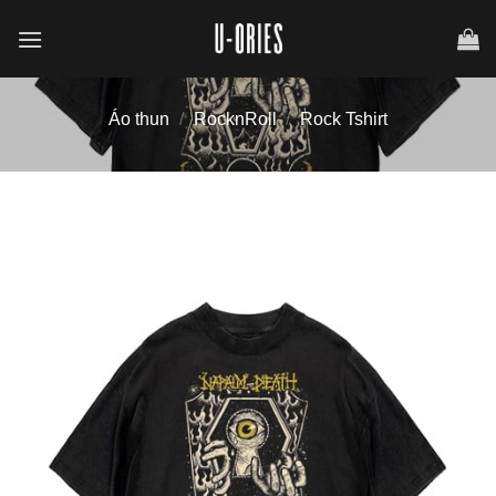
Chuyển
đến
nội
dung
Áo thun
/
RocknRoll
/
Rock Tshirt