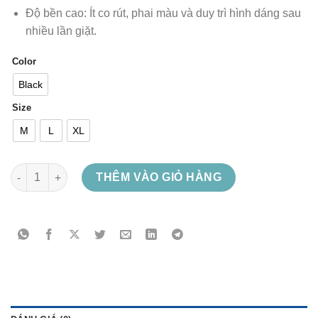
Độ bền cao: Ít co rút, phai màu và duy trì hình dáng sau
nhiều lần giặt.
Color
Black
Size
M
L
XL
Napalm Death - Siege of Power số lượng
THÊM VÀO GIỎ HÀNG