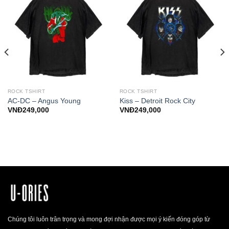
ROCK TSHIRT
ROCK TSHIRT
AC-DC – Angus Young
Kiss – Detroit Rock City
VNĐ
249,000
VNĐ
249,000
Chúng tôi luôn trân trọng và mong đợi nhận được mọi ý kiến đóng góp từ