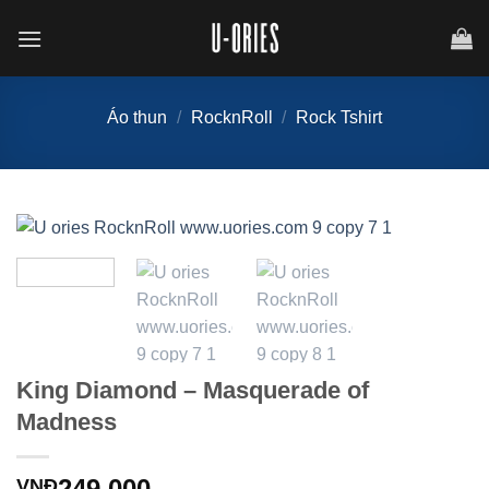
Chuyển
đến
nội
dung
Áo thun
/
RocknRoll
/
Rock Tshirt
King Diamond – Masquerade of
Madness
249,000
VNĐ