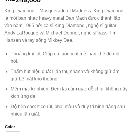
King Diamond – Masquerade of Madness, King Diamond
là một ban nhạc heavy metal Đan Mạch được thành lập
vào năm 1985 bởi ca sĩ King Diamond , nghệ sĩ guitar
Andy LaRocque và Michael Denner, nghệ sĩ bass Timi
Hansen và tay trống Mikkey Dee.
Thoáng khí tốt: Giúp da luôn mát mẻ, hạn chế đổ mồ
hôi.
Thấm hút hiệu quả: Hấp thụ nhanh và không giữ ẩm,
giữ bề mặt khô thoáng.
Mềm mại tự nhiên: Đem lại cảm giác dễ chịu, không gây
kích ứng da.
Độ bền cao: Ít co rút, phai màu và duy trì hình dáng sau
nhiều lần giặt.
Color