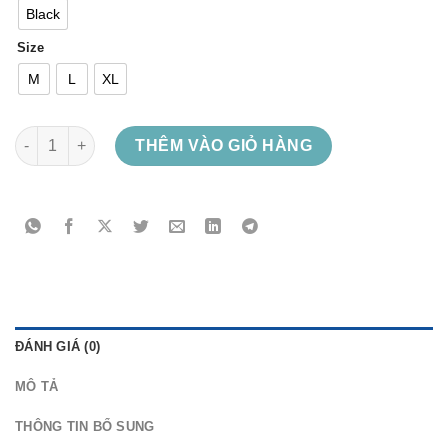
Black
Size
M
L
XL
King Diamond - Masquerade of Madness số lượng
THÊM VÀO GIỎ HÀNG
ĐÁNH GIÁ (0)
MÔ TẢ
THÔNG TIN BỔ SUNG