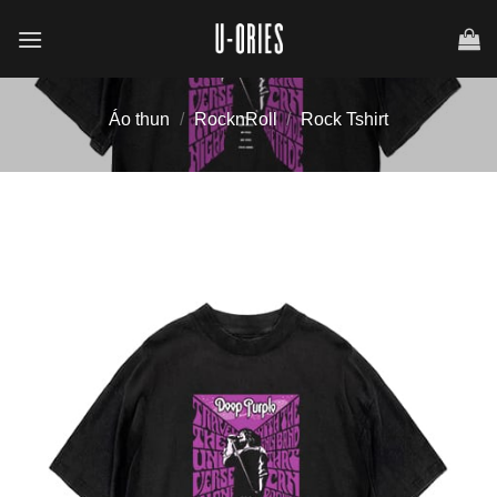
Chuyển
đến
nội
dung
Áo thun
/
RocknRoll
/
Rock Tshirt