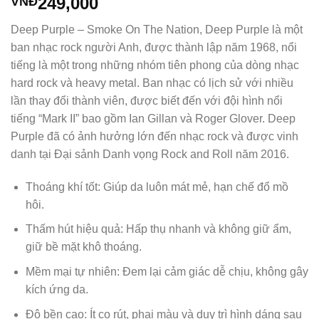
249,000
VNĐ
Deep Purple – Smoke On The Nation, Deep Purple là một
ban nhạc rock người Anh, được thành lập năm 1968, nổi
tiếng là một trong những nhóm tiên phong của dòng nhạc
hard rock và heavy metal. Ban nhạc có lịch sử với nhiều
lần thay đổi thành viên, được biết đến với đội hình nổi
tiếng “Mark II” bao gồm Ian Gillan và Roger Glover. Deep
Purple đã có ảnh hưởng lớn đến nhạc rock và được vinh
danh tại Đại sảnh Danh vọng Rock and Roll năm 2016.
Thoáng khí tốt: Giúp da luôn mát mẻ, hạn chế đổ mồ
hôi.
Thấm hút hiệu quả: Hấp thụ nhanh và không giữ ẩm,
giữ bề mặt khô thoáng.
Mềm mại tự nhiên: Đem lại cảm giác dễ chịu, không gây
kích ứng da.
Độ bền cao: Ít co rút, phai màu và duy trì hình dáng sau