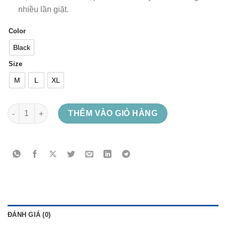
nhiều lần giặt.
Color
Black
Size
M
L
XL
Deep Purple - Smoke On The Nation số lượng
THÊM VÀO GIỎ HÀNG
ĐÁNH GIÁ (0)