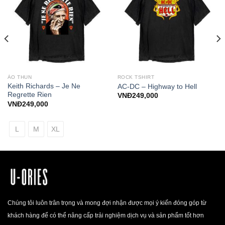
ÁO THUN
ROCK TSHIRT
Keith Richards – Je Ne
AC-DC – Highway to Hell
Regrette Rien
VNĐ
249,000
VNĐ
249,000
L
M
XL
Chúng tôi luôn trân trọng và mong đợi nhận được mọi ý kiến đóng góp từ
khách hàng để có thể nâng cấp trải nghiệm dịch vụ và sản phẩm tốt hơn