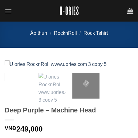
Chuyển
đến
nội
dung
Áo thun
/
RocknRoll
/
Rock Tshirt
Deep Purple – Machine Head
249,000
VNĐ