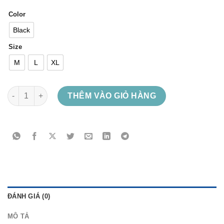
Color
Black
Size
M
L
XL
Deep Purple - Machine Head số lượng
THÊM VÀO GIỎ HÀNG
ĐÁNH GIÁ (0)
MÔ TẢ