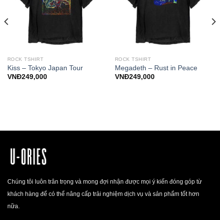
ROCK TSHIRT
ROCK TSHIRT
Kiss – Tokyo Japan Tour
Megadeth – Rust in Peace
VNĐ
249,000
VNĐ
249,000
Chúng tôi luôn trân trọng và mong đợi nhận được mọi ý kiến đóng góp từ
khách hàng để có thể nâng cấp trải nghiệm dịch vụ và sản phẩm tốt hơn
nữa.