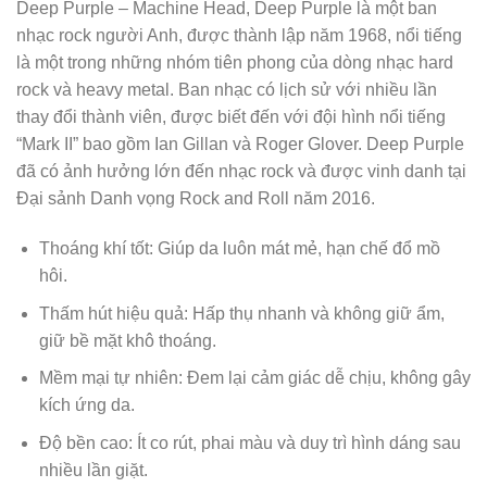
Deep Purple – Machine Head, Deep Purple là một ban
nhạc rock người Anh, được thành lập năm 1968, nổi tiếng
là một trong những nhóm tiên phong của dòng nhạc hard
rock và heavy metal. Ban nhạc có lịch sử với nhiều lần
thay đổi thành viên, được biết đến với đội hình nổi tiếng
“Mark II” bao gồm Ian Gillan và Roger Glover. Deep Purple
đã có ảnh hưởng lớn đến nhạc rock và được vinh danh tại
Đại sảnh Danh vọng Rock and Roll năm 2016.
Thoáng khí tốt: Giúp da luôn mát mẻ, hạn chế đổ mồ
hôi.
Thấm hút hiệu quả: Hấp thụ nhanh và không giữ ẩm,
giữ bề mặt khô thoáng.
Mềm mại tự nhiên: Đem lại cảm giác dễ chịu, không gây
kích ứng da.
Độ bền cao: Ít co rút, phai màu và duy trì hình dáng sau
nhiều lần giặt.