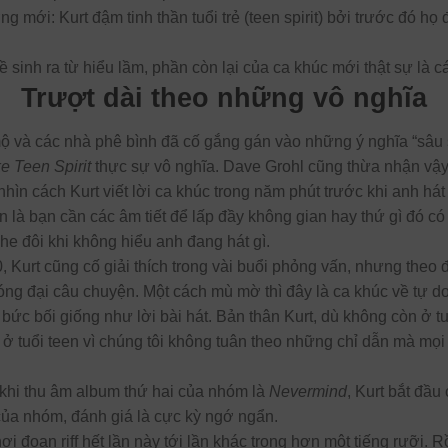
 mới: Kurt đậm tinh thần tuổi trẻ (teen spirit) bởi trước đó họ đ
 sinh ra từ hiểu lầm, phần còn lại của ca khúc mới thật sự là cá
Trượt dài theo những vô nghĩa
 và các nhà phê bình đã cố gắng gán vào những ý nghĩa “sâu
e Teen Spirit
thực sự vô nghĩa. Dave Grohl cũng thừa nhận vậy
nhìn cách Kurt viết lời ca khúc trong năm phút trước khi anh hát
ản là bạn cần các âm tiết để lấp đầy không gian hay thứ gì đó c
he đôi khi không hiểu anh đang hát gì.
Kurt cũng cố giải thích trong vài buổi phỏng vấn, nhưng theo đ
hóng đại câu chuyện. Một cách mù mờ thì đây là ca khúc về tự do 
ức bối giống như lời bài hát. Bản thân Kurt, dù không còn ở tu
ở tuổi teen vì chúng tôi không tuân theo những chỉ dẫn mà mọi 
 khi thu âm album thứ hai của nhóm là
Nevermind
, Kurt bắt đầu
 của nhóm, đánh giá là cực kỳ ngớ ngẩn.
ơi đoạn riff hết lần này tới lần khác trong hơn một tiếng rưỡi.