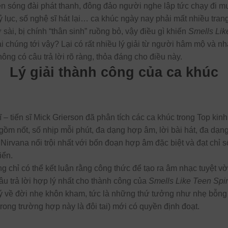
lên sóng đài phát thanh, đông đảo người nghe lập tức chạy đi mu
 lục, số nghệ sĩ hát lại… ca khúc ngày nay phải mất nhiều trang 
 sài, bị chính “thân sinh” ruồng bỏ, vậy điều gì khiến
Smells Lik
i chúng tới vậy? Lại có rất nhiều lý giải từ người hâm mộ và n
ông có câu trả lời rõ ràng, thỏa đáng cho điều này.
Lý giải thành công của ca khúc
 – tiến sĩ Mick Grierson đã phân tích các ca khúc trong Top kin
 gồm nốt, số nhịp mỗi phút, đa dạng hợp âm, lời bài hát, đa dạng
 Nirvana nổi trội nhất với bốn đoạn hợp âm đặc biệt và đạt chỉ
iển.
ng chỉ có thể kết luận rằng công thức để tạo ra âm nhạc tuyệt vời,
âu trả lời hợp lý nhất cho thành công của
Smells Like Teen Spir
 lý về đời nhẹ khôn kham, tức là những thứ tưởng như nhẹ bỗng
trong trường hợp này là đôi tai) mới có quyền định đoạt.