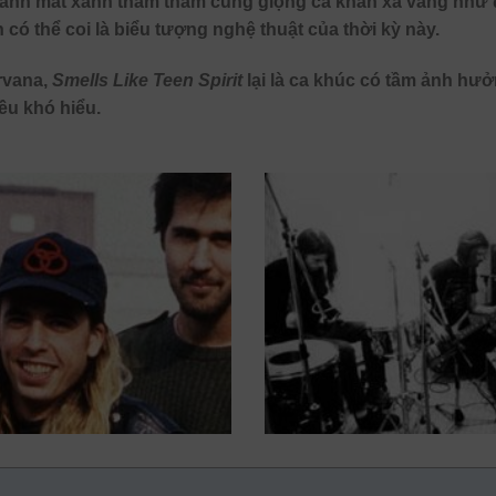
ơ, ánh mắt xanh thăm thẳm cùng giọng ca khàn xa vắng như
ó thể coi là biểu tượng nghệ thuật của thời kỳ này.
rvana,
Smells Like Teen Spirit
lại là ca khúc có tầm ảnh hưở
iều khó hiểu.