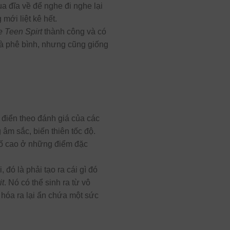
a đĩa về để nghe đi nghe lại
mới liệt kê hết.
e Teen Spirt
thành công và có
hà phê bình, nhưng cũng giống
h điển theo đánh giá của các
 âm sắc, biến thiên tốc độ.
 số cao ở những điểm đặc
 đó là phải tạo ra cái gì đó
it
. Nó có thể sinh ra từ vô
 hóa ra lại ẩn chứa một sức