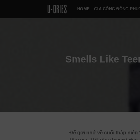
Chuyển
HOME
GIA CÔNG ĐỒNG PHỤ
đến
nội
dung
Smells Like Tee
Để gợi nhớ về cuối thập niên