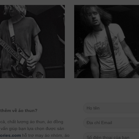
 thêm về áo thun?
ả, chất lượng áo thun, áo đồng
 vấn giúp bạn lựa chọn được sản
ories.com
hỗ trợ may áo nhóm, áo