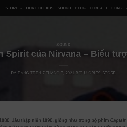
C
STORE
OUR COLLABS
SOUND
BLOG
CONTACT
CỘNG T
SOUND
n Spirit của Nirvana – Biểu tư
ĐÃ ĐĂNG TRÊN
7 THÁNG 7, 2021
BỞI
U-ORIES STORE
 1980, đầu thập niên 1990, giống như trong bộ phim
Captain