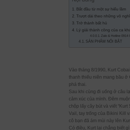
Bắt đầu từ một sự hiểu lầm
Trượt dài theo những vô ngh
Trở thành bất hủ
Lý giải thành công của ca kh
Zalo & Hotline 0914
SẢN PHẨM NỔI BẬT
Vào tháng 8/1990, Kurt Cobai
thanh thiếu niên mang bầu ở 
phá thai.
Sau khi cùng đi uống ở câu l
cảm xúc của mình. Đêm muộn, 
chộp lấy cây bút và viết “Kurt
Vail, tay trống của Bikini Kil
cô bạn đã ám mùi này lên Kur
Có điều, Kurt lại chẳng biết 