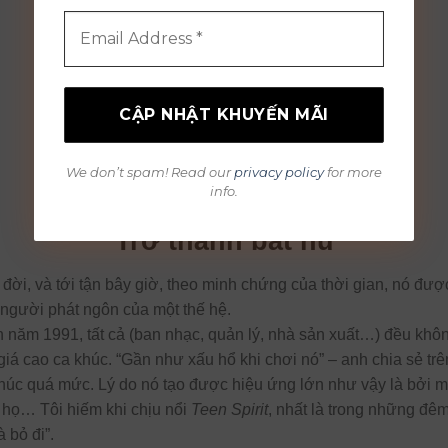
We don’t spam! Read our
privacy policy
for more
info.
Trở thành bất hủ
 đời, và tới tận bây giờ, theo minh chứng của thời gian, nó đượ
 người phát ngôn của một thế hệ.
 năm 1991, tất cả (ban nhạc, quản lý, nhà sản xuất…) đều khôn
giá cao ca khúc. “Gần như xấu hổ khi chơi nó” – anh chia sẻ tr
khúc quá mức. Lý do nó tạo được hiệu ứng lớn như vậy là bởi 
o họ… Tôi hiếm khi chịu nổi
Teen Spirit
, nhất là trong những đêm
 bỏ đi”.