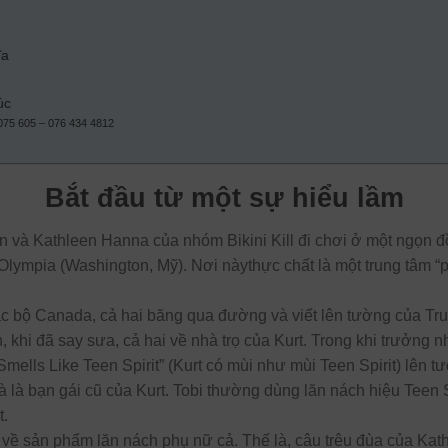
ĩa
úc
 075 605 – 076 434 4812
Bắt đầu từ một sự hiểu lầm
n và Kathleen Hanna của nhóm Bikini Kill đi chơi ở một ngọn đ
Olympia (Washington, Mỹ). Nơi nàythực chất là một trung tâm “p
ạc bộ Canada, cả hai băng qua đường và viết lên tường của Tru
khi đã say sưa, cả hai về nhà trọ của Kurt. Trong khi trưởng 
 Smells Like Teen Spirit” (Kurt có mùi như mùi Teen Spirit) lên 
l và là bạn gái cũ của Kurt. Tobi thường dùng lăn nách hiệu Teen 
t.
gì về sản phẩm lăn nách phụ nữ cả. Thế là, câu trêu đùa của Kat