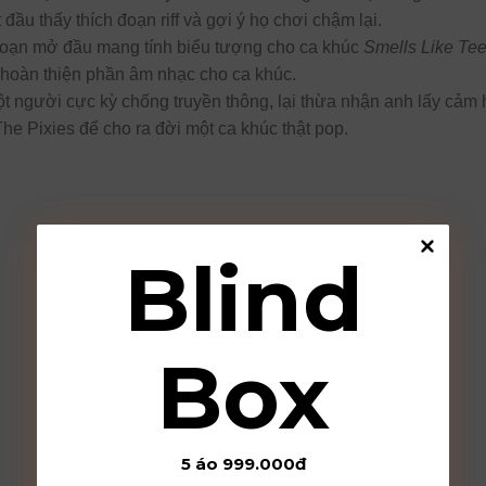
 đầu thấy thích đoạn riff và gợi ý họ chơi chậm lại.
 đoạn mở đầu mang tính biểu tượng cho ca khúc
Smells Like Teen
 hoàn thiện phần âm nhạc cho ca khúc.
một người cực kỳ chống truyền thông, lại thừa nhận anh lấy cảm 
 Pixies để cho ra đời một ca khúc thật pop.
Blind
Box
5 áo 999.000đ