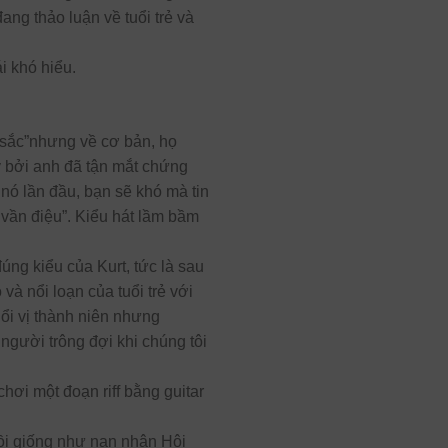
ang thảo luận về tuổi trẻ và
i khó hiểu.
 sắc”nhưng về cơ bản, họ
 bởi anh đã tận mắt chứng
 nó lần đầu, bạn sẽ khó mà tin
ó vần điệu”. Kiểu hát lầm bầm
úng kiểu của Kurt, tức là sau
và nổi loạn của tuổi trẻ với
ổi vị thành niên nhưng
người trông đợi khi chúng tôi
 chơi một đoạn riff bằng guitar
 Rồi giống như nạn nhân Hội