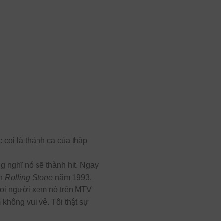
c coi là thánh ca của thập
g nghĩ nó sẽ thành hit. Ngay
ên
Rolling Stone
năm 1993.
mọi người xem nó trên MTV
 không vui vẻ. Tôi thật sự