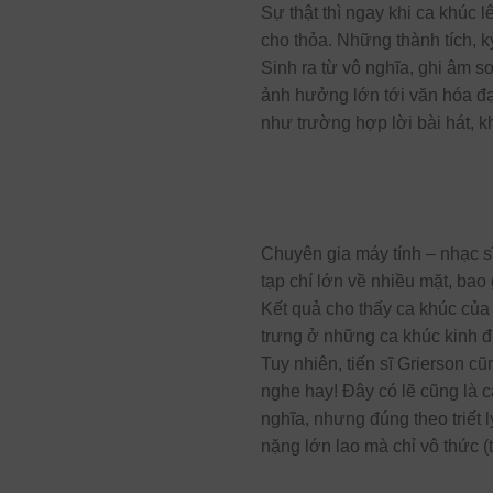
Sự thật thì ngay khi ca khúc 
cho thỏa. Những thành tích, kỷ
Sinh ra từ vô nghĩa, ghi âm sơ
ảnh hưởng lớn tới văn hóa đạ
như trường hợp lời bài hát, kh
Chuyên gia máy tính – nhạc sĩ
tạp chí lớn về nhiều mặt, bao
Kết quả cho thấy ca khúc của
trưng ở những ca khúc kinh đ
Tuy nhiên, tiến sĩ Grierson cũ
nghe hay! Đây có lẽ cũng là c
nghĩa, nhưng đúng theo triết
nặng lớn lao mà chỉ vô thức (