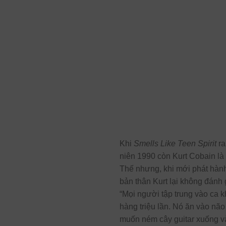
Khi
Smells Like Teen Spirit
ra
niên 1990 còn Kurt Cobain là
Thế nhưng, khi mới phát hành
bản thân Kurt lại không đánh 
“Mọi người tập trung vào ca 
hàng triệu lần. Nó ăn vào nã
muốn ném cây guitar xuống và