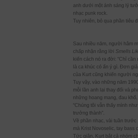
anh dưới một ánh sáng lý tưởng
nhạc punk rock.
Tuy nhiên, bỏ qua phần tiêu đề
Sau nhiều năm, người hâm mộ
chấp nhận rằng lời
Smells Lik
kiến cách nó ra đời: “Chỉ cần 
là ca khúc có ẩn ý gì. Đơn gi
của Kurt cũng khiến người ng
Tuy vậy, vào những năm 1990, 
mỗi lần anh lại thay đổi và p
những hoang mang, đau khổ, b
“Chúng tôi vẫn thấy mình như 
trưởng thành”.
Về phần nhạc, vài tuần trước
mà Krist Novoselic, tay bass
Tức giận, Kurt bắt cả nhóm ch