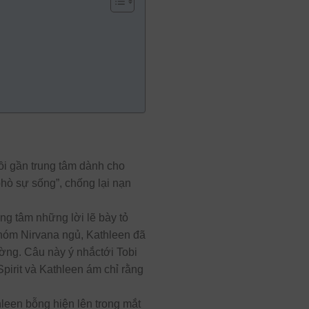
ồi gần trung tâm dành cho
hò sự sống”, chống lại nạn
ng tâm những lời lẽ bày tỏ
nhóm Nirvana ngủ, Kathleen đã
tường. Câu này ý nhắctới Tobi
Spirit và Kathleen ám chỉ rằng
hleen bỗng hiện lên trong mắt