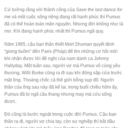
Cứ tưởng rằng với thành công của
Save the last dance for
me
và một cuộc sống riêng đang rất hạnh phúc thì Pumus
đã có thể hoàn toàn mãn nguyện. Nhưng đời không như là
mơ. Khi đang hạnh phúc nhất thì Pumus ngã quỵ.
Năm 1965, cậu bạn thân thiết Mort Shuman quyết định
“giong buồm” đến Paris (Pháp) để tìm những cơ hội mới
khi nhận được lời đề nghị của nam danh ca Johnny
Hallyday. Một tuần sau, người vợ mà Pumus vô cùng yêu
thương, Willi Burke cũng ra đi sau khi đóng sập cửa trước
mặt ông. Thoáng chốc cả thế giới bỗng sụp đổ. Người
thân của ông sau này đã kể lại, trong buổi chiều hôm ấy,
Pumus đã bị ngã cầu thang nhưng may mà cứu sống
được.
Đó cũng là bước ngoặt trong cuộc đời Pumus. Cậu bạn
thân ra đi, người vợ chia tay, còn sự nghiệp thì bắt đầu