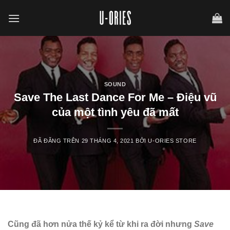
Chuyển
đến
nội
dung
SOUND
Save The Last Dance For Me – Điệu vũ
của một tình yêu đã mất
ĐÃ ĐĂNG TRÊN
29 THÁNG 4, 2021
BỞI
U-ORIES STORE
Cũng đã hơn nửa thế kỷ kể từ khi ra đời nhưng
Save