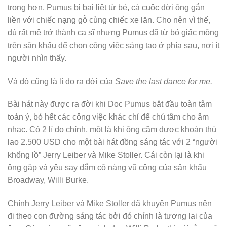
trọng hơn, Pumus bị bại liệt từ bé, cả cuộc đời ông gắn
liền với chiếc nạng gỗ cùng chiếc xe lăn. Cho nên vì thế,
dù rất mê trở thành ca sĩ nhưng Pumus đã từ bỏ giấc mộng
trên sân khấu để chọn công việc sáng tạo ở phía sau, nơi ít
người nhìn thấy.
Và đó cũng là lí do ra đời của
Save the last dance for me.
Bài hát này được ra đời khi Doc Pumus bắt đầu toàn tâm
toàn ý, bỏ hết các công việc khác chỉ để chú tâm cho âm
nhạc. Có 2 lí do chính, một là khi ông cầm được khoản thù
lao 2.500 USD cho một bài hát đồng sáng tác với 2 “người
khổng lồ” Jerry Leiber và Mike Stoller. Cái còn lại là khi
ông gặp và yêu say đắm cô nàng vũ công của sân khấu
Broadway, Willi Burke.
Chính Jerry Leiber và Mike Stoller đã khuyên Pumus nên
đi theo con đường sáng tác bởi đó chính là tương lai của