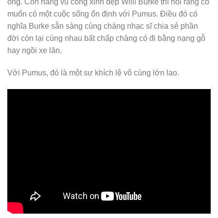
ông. Còn nàng vũ công xinh đẹp Willi Burke thì nói rằng cô
muốn có một cuộc sống ổn định với Pumus. Điều đó có
nghĩa Burke sẵn sàng cùng chàng nhạc sĩ chia sẻ phần
đời còn lại cùng nhau bất chấp chàng có đi bằng nạng gỗ
hay ngồi xe lăn.
Với Pumus, đó là một sự khích lệ vô cùng lớn lao.