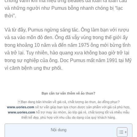
chóng vánh khi mà hiệu ứng Beatles đã loan ra toàn cầu
và những người như Pumus bỗng nhanh chóng bị “lạc
thời”.
Và từ đây, Pumus ngừng sáng tác. Ông làm bạn với rượu
và sa vào môn đỏ đen. Ông đã vẫy vùng trong thế giới ấy
trong khoảng 10 năm và đến năm 1975 ông mới bừng tỉnh
và trở lại. Tuy nhiên, hào quang xưa không bao giờ trở lại
trong sự nghiệp của ông. Doc Pumus mất năm 1991 tại Mỹ
vì cănh bệnh ung thư phổi.
Bạn cần tư vấn thêm về áo thun?
Bạn đang băn khoăn về giá cả, chất lượng áo thun, áo đồng phục?
www.uories.com
sẽ tư vấn giúp bạn lựa chọn được sản phẩm với giá cả phù hợp,
www.uories.com
hỗ trợ may áo nhóm, áo lớp giá rẻ, chất lượng tốt và nhiều mẫu
thiết kế đẹp, phù hợp với nhu cầu đa dạng của quý khách hàng.
Nội dung