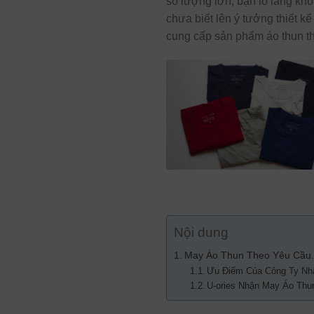
số lượng lớn, bạn lo lắng khô
chưa biết lên ý tưởng thiết k
cung cấp sản phẩm áo thun th
Nội dung
May Áo Thun Theo Yêu Cầu. 
Ưu Điểm Của Công Ty Nhậ
U-ories Nhận May Áo Th