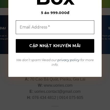
5 áo 999.000đ
We don’t spam! Read our
privacy policy
for more
info.
U-ories Store
A:
70 Cao Bá Quát, Pleiku, Gia Lai
W:
www.uories.com
E:
uories.contact@gmail.com
H:
076 434 4812 | 0914 075 605