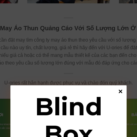
 May Áo Thun Quảng Cáo Với Số Lượng Lớn Ở
cần đặt may tìm công ty may áo thun theo yêu cầu với số lượng 
cầu nào uy tín, chất lượng, giá rẻ thì hãy đến với U-ories để đ
iểu giá cả hoặc có thể mang mẫu thiết kế của các bạn đến cho 
o theo yêu cầu số lượng lớn đúng với mẫu đó đáp ứng cho cá
U-ories rất hân hạnh được phục vụ và chào đón quý khách.
Blind
Box