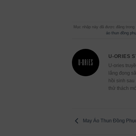
Mục nhập này đã được đăng trong
áo thun đồng ph
U-ORIES 
U-ories truy
lắng đọng sâ
hồi sinh sau
thử thách mớ
May Áo Thun Đồng Phục S