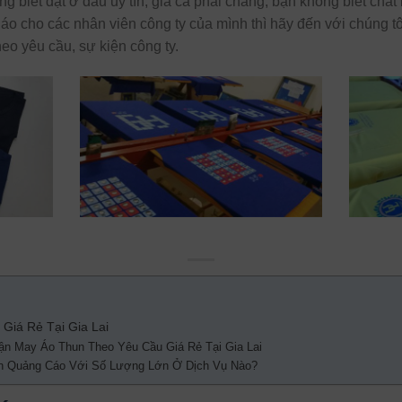
ng biết đặt ở đâu uy tín, giá cả phải chăng, bạn không biết chấ
ế áo cho các nhân viên công ty của mình thì hãy đến với chúng tô
eo yêu cầu, sự kiện công ty.
Giá Rẻ Tại Gia Lai
n May Áo Thun Theo Yêu Cầu Giá Rẻ Tại Gia Lai
un Quảng Cáo Với Số Lượng Lớn Ở Dịch Vụ Nào?