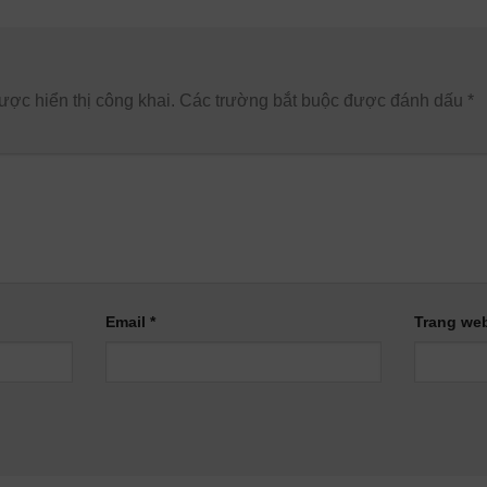
n
ợc hiển thị công khai.
Các trường bắt buộc được đánh dấu
*
Email
*
Trang we