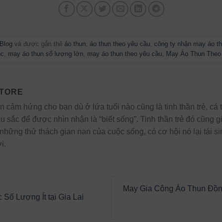
Blog
và được gắn thẻ
áo thun
,
áo thun theo yêu cầu
,
công ty nhận may áo th
ục
,
may áo thun số lượng lớn
,
may áo thun theo yêu cầu
,
May Áo Thun Theo
STORE
ền cảm hứng cho bạn dù ở lứa tuổi nào cũng là tinh thần trẻ, cá
u sắc để được nhìn nhận là “biết sống”. Tinh thần trẻ đó cũn
 những thử thách gian nan của cuộc sống, có cơ hội nó lại tái 
i.
May Gia Công Áo Thun Đồn
ố Lượng Ít tại Gia Lai