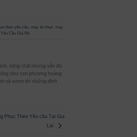
un theo yêu cầu
,
may áo thun
,
may
 Yêu Cầu Giá Rẻ
.
 tính, sống chất nhưng vẫn đủ
g giống như con phượng hoàng
sinh và vươn tới những đỉnh
g Phục Theo Yêu cầu Tại Gia
Lai