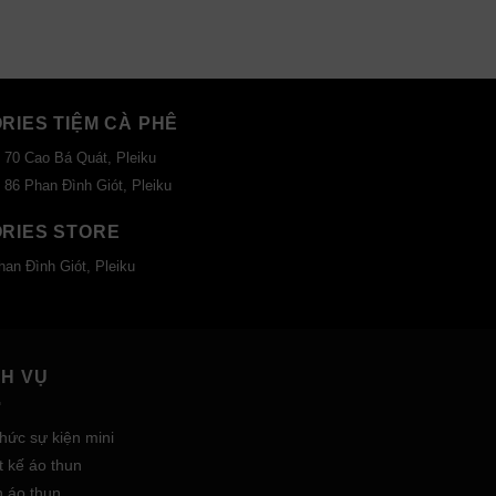
ORIES TIỆM CÀ PHÊ
 70 Cao Bá Quát, Pleiku
 86 Phan Đình Giót, Pleiku
ORIES STORE
han Đình Giót, Pleiku
CH VỤ
hức sự kiện mini
t kế áo thun
n áo thun