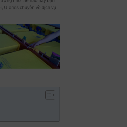
t lượng như thế nào hay bạn
i, U-ories chuyên về dịch vụ