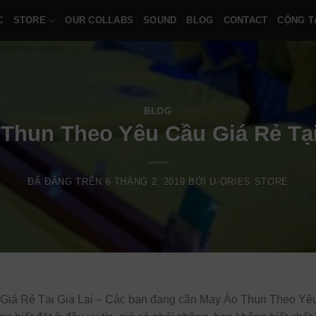
C
STORE
OUR COLLABS
SOUND
BLOG
CONTACT
CỘNG T
BLOG
Thun Theo Yêu Cầu Giá Rẻ Tại
ĐÃ ĐĂNG TRÊN
6 THÁNG 2, 2019
BỞI
U-ORIES STORE
iá Rẻ Tại Gia Lai – Các bạn đang cần May Áo Thun Theo Yêu 