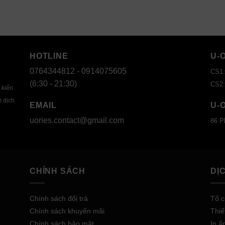
HOTLINE
U-
0764344812 - 0914075605
CS1:
(6:30 - 21:30)
CS2:
 kiến
m dịch
EMAIL
U-
uories.contact@gmail.com
86 P
CHÍNH SÁCH
DỊ
Chính sách đổi trả
Tổ c
Chính sách khuyến mãi
Thiế
Chính sách bảo mật
In ấ