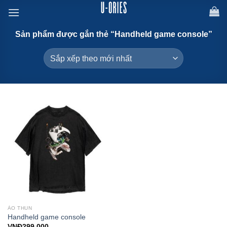
Chuyển
đến
nội
Sản phẩm được gắn thẻ “Handheld game console”
dung
ÁO THUN
Handheld game console
VNĐ
299,000