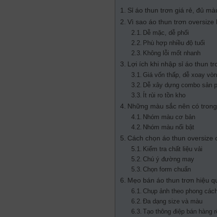
Sỉ áo thun trơn giá rẻ, đủ mà
Vì sao áo thun trơn oversiz
Dễ mặc, dễ phối
Phù hợp nhiều độ tuổi
Không lỗi mốt nhanh
Lợi ích khi nhập sỉ áo thun tr
Giá vốn thấp, dễ xoay vò
Dễ xây dựng combo sản 
Ít rủi ro tồn kho
Những màu sắc nên có tron
Nhóm màu cơ bản
Nhóm màu nổi bật
Cách chọn áo thun oversize c
Kiểm tra chất liệu vải
Chú ý đường may
Chọn form chuẩn
Mẹo bán áo thun trơn hiệu q
Chụp ảnh theo phong cách 
Đa dạng size và màu
Tạo thông điệp bán hàng r