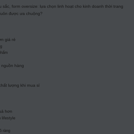
u sắc, form oversize: lựa chọn linh hoạt cho kinh doanh thời trang
e luôn được ưa chuộng?
ơn giá rẻ
ng
phẩm
g nguồn hàng
hất lượng khi mua sỉ
uả hơn
lifestyle
õ ràng