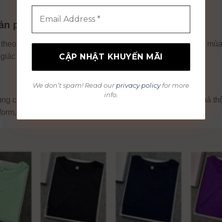
sản phẩm
n theo combo nhiều màu, combo theo size hoặc combo theo mùa
 giác “mua nhiều có lợi” cho khách.
We don’t spam! Read our
privacy policy
for more
info.
ng cao, lượng tồn kho thường thấp hơn so với các item quá th
orm, khả năng xoay vòng hàng sẽ nhanh hơn.