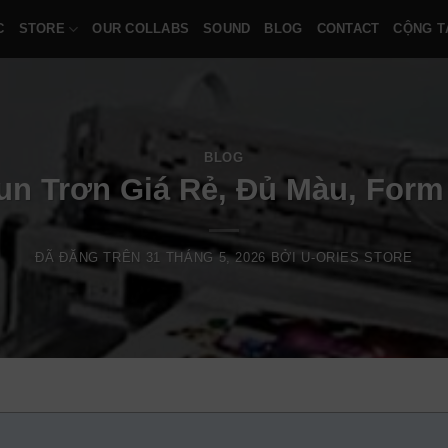
C
STORE
OUR COLLABS
SOUND
BLOG
CONTACT
CỘNG T
BLOG
un Trơn Giá Rẻ, Đủ Màu, Form
ĐÃ ĐĂNG TRÊN
31 THÁNG 5, 2026
BỞI
U-ORIES STORE