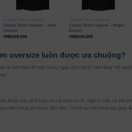
CLASSIC ROCK LEGEND
CLASSIC ROCK LEGEND
Classic Rock Legend – John
Classic Rock Legend – Roger
Lennon
Daltrey
VNĐ
249,000
VNĐ
249,000
rơn oversize luôn được ưa chuộng?
iản là một món đồ mặc hàng ngày. Nó còn là “nền tảng” để ngư
hau.
iác thoải mái, phù hợp với cả nam và nữ. Người mặc có thể ph
layer bên trong áo khoác đều đẹp. Chính sự linh hoạt này giúp
Á
i