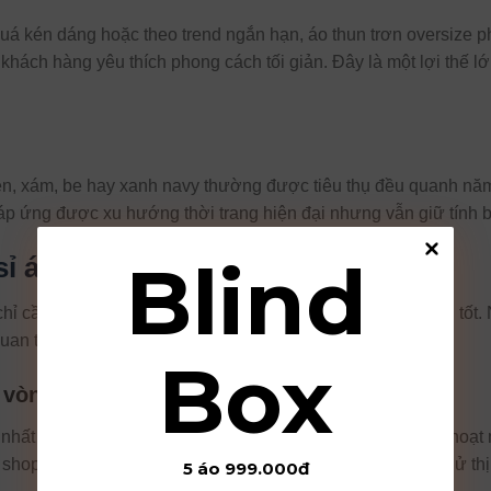
á kén dáng hoặc theo trend ngắn hạn, áo thun trơn oversize ph
 khách hàng yêu thích phong cách tối giản. Đây là một lợi thế 
n, xám, be hay xanh navy thường được tiêu thụ đều quanh năm.
đáp ứng được xu hướng thời trang hiện đại nhưng vẫn giữ tính 
Blind
sỉ áo thun trơn giá rẻ
hỉ cần mẫu đẹp mà còn cần nguồn hàng có biên lợi nhuận tốt. N
quan trọng.
Box
 vòng
hất là giá nhập thấp, giúp người bán có thể định giá linh hoạ
i shop mới mở hoặc những người bán hàng online muốn thử thị
5 áo 999.000đ