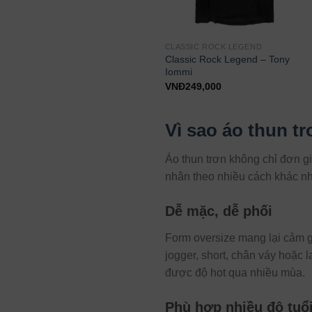
CLASSIC ROCK LEGEND
CLASSIC ROCK LEGEND
Classic Rock Legend – Steven
Classic Rock Legend – Tony
Tyler
Iommi
VNĐ
249,000
VNĐ
249,000
Vì sao áo thun t
Áo thun trơn không chỉ đơn g
nhân theo nhiều cách khác n
Dễ mặc, dễ phối
Form oversize mang lại cảm g
jogger, short, chân váy hoặc 
được độ hot qua nhiều mùa.
Phù hợp nhiều độ tuổ