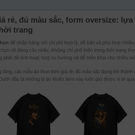
iá rẻ, đủ màu sắc, form oversize: lựa
hời trang
thun
để nhập hàng với chi phí hợp lý, dễ bán và phù hợp nhiều
 chọn rất đáng cân nhắc. Không chỉ phổ biến trong thời trang t
phối đồ linh hoạt, hợp xu hướng và dễ triển khai cho nhiều m
 tăng, các mẫu áo thun trơn giá rẻ, đủ màu sắc đang trở thành
ới đây là những lý do khiến item này luôn giữ được vị trí quan 