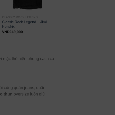
CLASSIC ROCK LEGEND
Classic Rock Legend – Jimi
Hendrix
VNĐ
249,000
ời mặc thể hiện phong cách cá
ối cùng quần jeans, quần
o thun
oversize luôn giữ