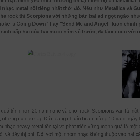
m nhạc mình yêu thích thường đề cập đến bộ ba Metallica
hạc metal nổi tiếng nhất thời đó. Nếu như Metallica và G
he rock thì Scorpions với những bản ballad ngọt ngào như 
ke is Going Down” hay “Send Me and Angel” luôn chinh 
c sinh cấp hai của hai mươi năm về trước, đã làm quen với
i quá trình hơn 20 năm nghe và chơi rock, Scorpions vẫn là mộ
y, những con bọ cạp Đức đang chuẩn bị ăn mừng 50 năm ngày 
m nhạc heavy metal tồn tại và phát triển vững mạnh quả là một 
ổi và đầy thị phi. Đối với một nhóm nhạc không thuộc vào hai cá