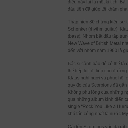
điều này lại là một kì tích. B
đầu tiên đã giúp tôi khám phá
Thập niên 80 chứng kiến sự t
Schenker (rhythm guitar), Kla
(bass). Nhóm bắt đầu tập tru
New Wave of British Metal nh
đến với nhóm năm 1980 là giọ
Bác sĩ cảnh báo đó có thể là
thể tiếp tục đi tiếp con đườ
Klaus nghỉ ngơi và phục hồi ch
quý đó của Scorpions đã gắn 
Không phụ lòng của những ng
qua những album kinh điển của
single “Rock You Like a Hurri
khó tấn công nhất là nước Mỹ
Cái tên Scorpions vốn đã rất 