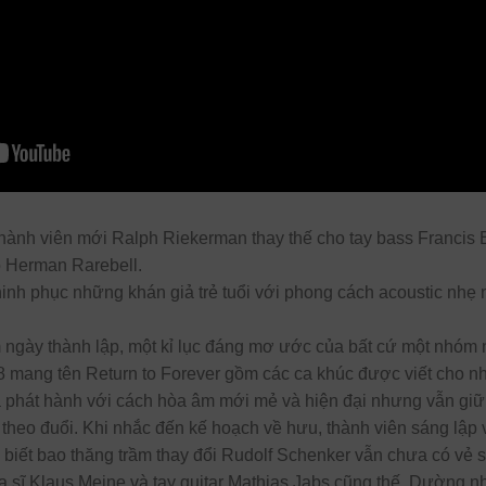
hành viên mới Ralph Riekerman thay thế cho tay bass Francis 
o Herman Rarebell.
inh phục những khán giả trẻ tuổi với phong cách acoustic nhẹ 
ngày thành lập, một kỉ lục đáng mơ ước của bất cứ một nhóm 
18 mang tên Return to Forever gồm các ca khúc được viết cho 
phát hành với cách hòa âm mới mẻ và hiện đại nhưng vẫn giữ 
 theo đuổi. Khi nhắc đến kế hoạch về hưu, thành viên sáng lập 
a biết bao thăng trầm thay đổi Rudolf Schenker vẫn chưa có vẻ 
ca sĩ Klaus Meine và tay guitar Mathias Jabs cũng thế. Dường n