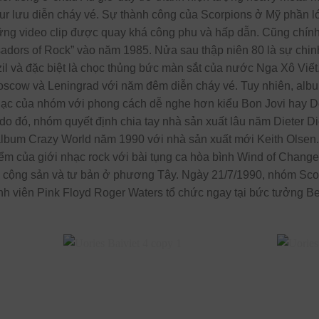
our lưu diễn cháy vé. Sự thành công của Scorpions ở Mỹ phần 
ững video clip được quay khá công phu và hấp dẫn. Cũng chính
dors of Rock” vào năm 1985. Nửa sau thập niên 80 là sự chinh
l và đặc biệt là chọc thủng bức màn sắt của nước Nga Xô Viết
Moscow và Leningrad với năm đêm diễn cháy vé. Tuy nhiên, a
ạc của nhóm với phong cách dễ nghe hơn kiểu Bon Jovi hay De
 do đó, nhóm quyết định chia tay nhà sản xuất lâu năm Dieter D
album Crazy World năm 1990 với nhà sản xuất mới Keith Olsen. 
điểm của giới nhạc rock với bài tụng ca hòa bình Wind of Change
ối cộng sản và tư bản ở phương Tây. Ngày 21/7/1990, nhóm Scor
nh viên Pink Floyd Roger Waters tổ chức ngay tại bức tưởng Ber