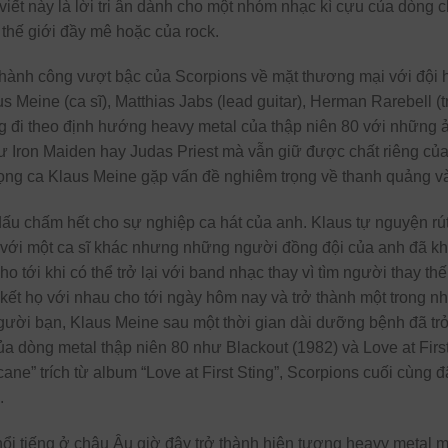
ài viết này là lời tri ân dành cho một nhóm nhạc kì cựu của dòng
 thế giới đầy mê hoặc của rock.
hành công vượt bậc của Scorpions về mặt thương mại với đội 
us Meine (ca sĩ), Matthias Jabs (lead guitar), Herman Rarebell (
ng đi theo định hướng heavy metal của thập niên 80 với nhữn
ư Iron Maiden hay Judas Priest mà vẫn giữ được chất riêng của 
ng ca Klaus Meine gặp vấn đề nghiêm trọng về thanh quảng và
 dấu chấm hết cho sự nghiệp ca hát của anh. Klaus tự nguyện r
ng với một ca sĩ khác nhưng những người đồng đội của anh đã k
o tới khi có thể trở lại với band nhạc thay vì tìm người thay th
kết họ với nhau cho tới ngày hôm nay và trở thành một trong n
ười bạn, Klaus Meine sau một thời gian dài dưỡng bệnh đã trở
 dòng metal thập niên 80 như Blackout (1982) và Love at First 
cane” trích từ album “Love at First Sting”, Scorpions cuối cùng 
.
nổi tiếng ở châu Âu giờ đây trở thành hiện tượng heavy metal 