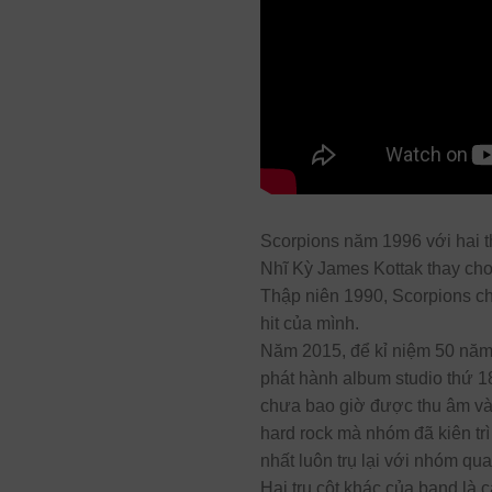
Scorpions năm 1996 với hai t
Nhĩ Kỳ James Kottak thay ch
Thập niên 1990, Scorpions ch
hit của mình.
Năm 2015, để kỉ niệm 50 năm 
phát hành album studio thứ 
chưa bao giờ được thu âm và 
hard rock mà nhóm đã kiên trì
nhất luôn trụ lại với nhóm qu
Hai trụ cột khác của band là 