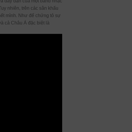
 và đầy đặn của một band nhạc
uy nhiên, trên các sân khấu
 hết mình. Như để chứng tỏ sự
và cả Châu Á đặc biệt là