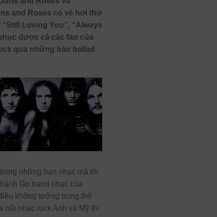
, Guns and Roses và
uns and Roses có vẻ hơi thử
“Still Loving You”, “Always
phục được cả các fan của
 rock qua những bản ballad
t trong những ban nhạc mà tôi
thành lập band nhạc của
điều không tưởng trong thế
i nôi nhạc rock Anh và Mỹ thì