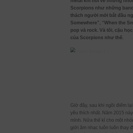
metal khi nói về những nhó
Scorpions như những band n
thách người mới bắt đầu ng
Somewhere”, “When the Smo
pop và rock. Và tôi, cậu họ
của Scorpions như thế.
Giờ đây, sau khi ngồi điểm lạ
yêu thích nhất. Năm 2015 nà
mình. Nửa thế kỉ cho một nhó
giới âm nhạc luôn luôn thay đ