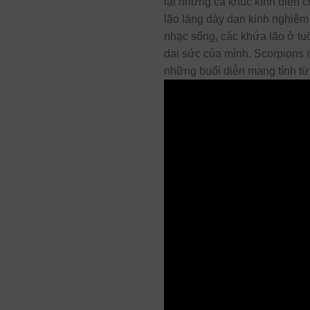
lại những ca khúc kinh điển 
lão làng dày dạn kinh nghiệm
nhạc sống, các khứa lão ở tu
dai sức của mình, Scorpions r
những buổi diễn mang tính từ 