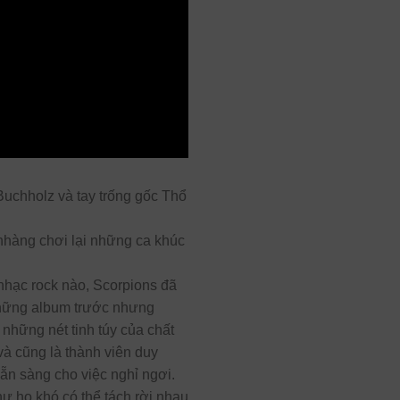
Buchholz và tay trống gốc Thổ
nhàng chơi lại những ca khúc
nhạc rock nào, Scorpions đã
những album trước nhưng
những nét tinh túy của chất
và cũng là thành viên duy
sẵn sàng cho việc nghỉ ngơi.
hư họ khó có thể tách rời nhau