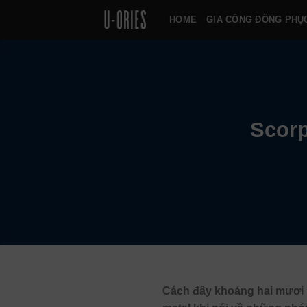
Chuyển
HOME
GIA CÔNG ĐỒNG PHỤ
đến
nội
dung
Scorp
Cách đây khoảng hai mươi 