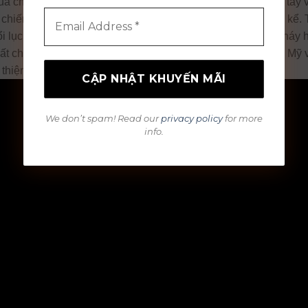
của chính mình và những nghệ sĩ khác) thể hiện một sự đều tay
 chiến đấu nhưng lại không có một bước đột phá nào đáng kể. T
ổi lục tuần đã lên chức ông này vẫn tràn đầy sức sống và cháy
ất chăm đi tour với lịch biểu diễn dày đặc ở Châu Âu, Nam Mỹ 
thiện.
We don’t spam! Read our
privacy policy
for more
info.