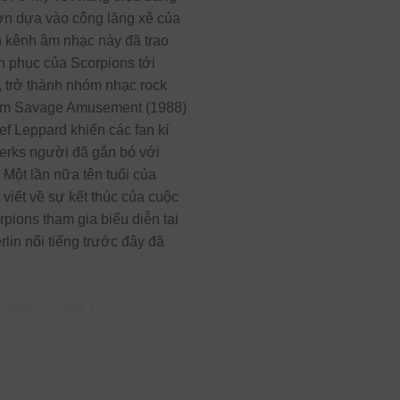
lớn dựa vào công lăng xê của
 kênh âm nhạc này đã trao
 phục của Scorpions tới
, trở thành nhóm nhạc rock
lbum Savage Amusement (1988)
f Leppard khiến các fan kí
ierks người đã gắn bó với
Một lần nữa tên tuổi của
 viết về sự kết thúc của cuộc
pions tham gia biểu diễn tại
lin nổi tiếng trước đây đã