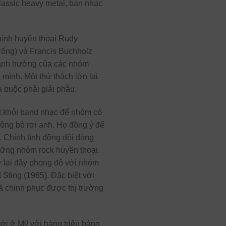
 classic heavy metal, ban nhạc
hình huyền thoại Rudy
trống) và Francis Buchholz
g ảnh hưởng của các nhóm
mình. Một thử thách lớn lại
 buộc phải giải phẫu.
út khỏi band nhạc để nhóm có
hông bỏ rơi anh. Họ đồng ý để
ế. Chính tình đồng đội đáng
hững nhóm rock huyền thoại.
 lại đầy phong độ với nhóm
Sting (1985). Đặc biệt với
đã chinh phục được thị trường
mới ở Mỹ với hàng triệu bảng