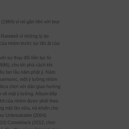
1984) vì nó gắn liền với tour
 Rarebell vì những lý do
 của nhóm trước sự lấn át của
i sự thay đổi liên tục từ
996), cho tới phá cách khi
iều fan lâu năm phật ý. Năm
lharmonic, một ý tưởng nhóm
lica chơi với dàn giao hưởng
 về mặt ý tưởng. Album tiếp
 hit của nhóm được phối theo
g một lần nữa, nó khiến cho
như Unbreakable (2004)
2010) Comeblack (2012, chơi