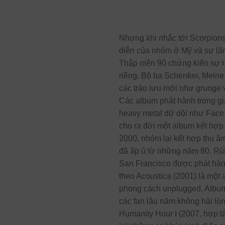
Nhưng khi nhắc tới Scorpions,
diễn của nhóm ở Mỹ và sự lăn
Thập niên 90 chứng kiến sự r
riêng. Bộ ba Schenker, Meine
các trào lưu mới như grunge v
Các album phát hành trong gia
heavy metal dữ dội như Face t
cho ra đời một album kết hợp 
2000, nhóm lại kết hợp thu â
đã ấp ủ từ những năm 80. Rủ
San Francisco được phát hành
theo Acoustica (2001) là một
phong cách unplugged. Album
các fan lâu năm không hài lò
Humanity Hour I (2007, hợp t