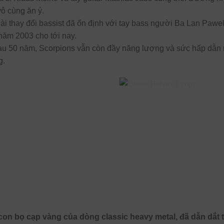
vô cùng ăn ý.
dài thay đổi bassist đã ổn định với tay bass người Ba Lan Pawe
năm 2003 cho tới nay.
au 50 năm, Scorpions vẫn còn đầy năng lượng và sức hấp dẫn 
g.
n bọ cạp vàng của dòng classic heavy metal, đã dẫn dắt 