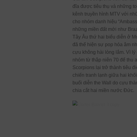
đĩa được tiêu thụ và những t
kênh truyền hình MTV với nh
cho nhóm danh hiệu “Ambassa
những miền đất mới như Brazi
Tây Âu thứ hai biểu diễn ở 
đã thể hiện sự pop hóa âm nh
cựu không hài lòng lắm. Vì lý
nhóm từ thập niên 70 để thu 
Scorpions lại trở thành tiêu 
chiến tranh lạnh giữa hai kh
buổi diễn the Wall do cựu thà
chia cắt hai miền nước Đức.