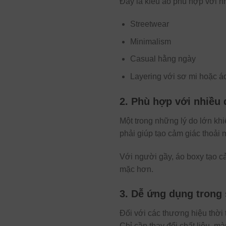
Đây là kiểu áo phù hợp với n
Streetwear
Minimalism
Casual hằng ngày
Layering với sơ mi hoặc á
2. Phù hợp với nhiều
Một trong những lý do lớn kh
phải giúp tạo cảm giác thoải 
Với người gầy, áo boxy tạo c
mặc hơn.
3. Dễ ứng dụng trong
Đối với các thương hiệu thời 
Chỉ cần thay đổi chất liệu, mà