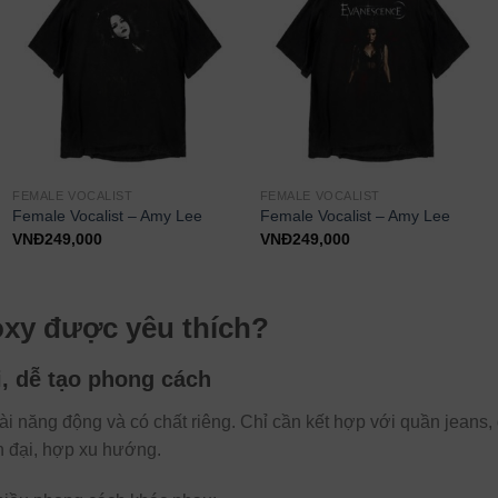
FEMALE VOCALIST
FEMALE VOCALIST
Female Vocalist – Amy Lee
Female Vocalist – Amy Lee
VNĐ
249,000
VNĐ
249,000
oxy được yêu thích?
, dễ tạo phong cách
ài năng động và có chất riêng. Chỉ cần kết hợp với quần jeans,
n đại, hợp xu hướng.