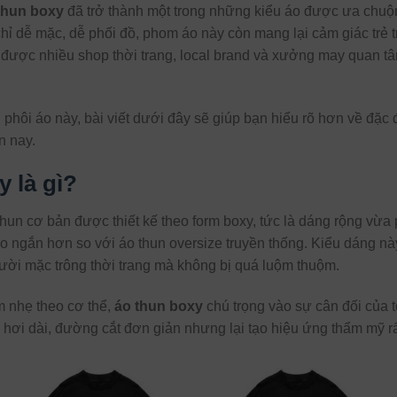
thun boxy
đã trở thành một trong những kiểu áo được ưa chuộng
hỉ dễ mặc, dễ phối đồ, phom áo này còn mang lại cảm giác trẻ tr
được nhiều shop thời trang, local brand và xưởng may quan t
 phôi áo này, bài viết dưới đây sẽ giúp bạn hiểu rõ hơn về đặc 
n nay.
y là gì?
hun cơ bản được thiết kế theo form boxy, tức là dáng rộng vừa 
áo ngắn hơn so với áo thun oversize truyền thống. Kiểu dáng n
ời mặc trông thời trang mà không bị quá luộm thuộm.
ôm nhẹ theo cơ thể,
áo thun boxy
chú trọng vào sự cân đối của t
hơi dài, đường cắt đơn giản nhưng lại tạo hiệu ứng thẩm mỹ rất