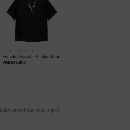
FEMALE VOCALIST
Female Vocalist – Amalie Bruun
VNĐ
249,000
 quần cargo hoặc short, người