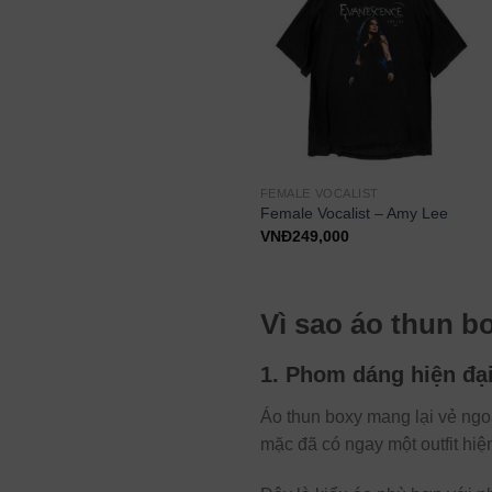
FEMALE VOCALIST
FEMALE VOCALIST
Female Vocalist – Alissa White-
Female Vocalist – Amy Lee
Gluz
VNĐ
249,000
VNĐ
249,000
Vì sao áo thun b
1. Phom dáng hiện đại
Áo thun boxy mang lại vẻ ngo
mặc đã có ngay một outfit hiệ