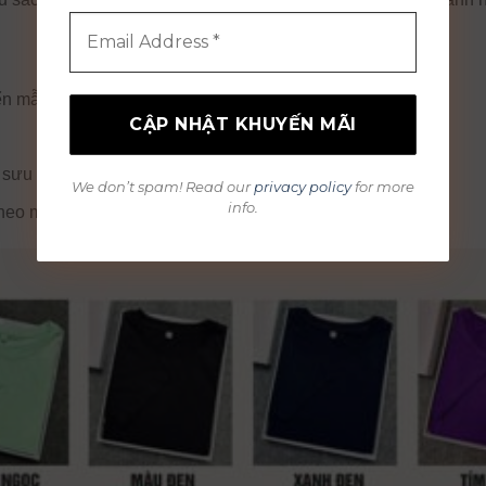
iển mẫu
 sưu tập
We don’t spam! Read our
privacy policy
for more
info.
heo mùa hoặc theo trend