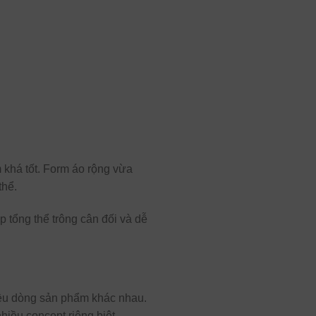
khá tốt. Form áo rộng vừa
thể.
 tổng thể trông cân đối và dễ
nhiều dòng sản phẩm khác nhau.
nhiều concept riêng biệt.