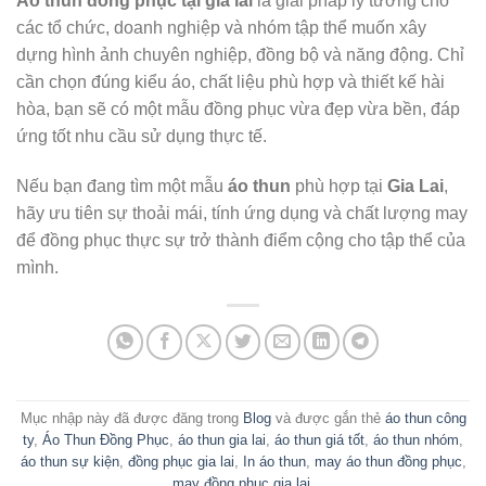
Áo thun đồng phục tại gia lai
là giải pháp lý tưởng cho
các tổ chức, doanh nghiệp và nhóm tập thể muốn xây
dựng hình ảnh chuyên nghiệp, đồng bộ và năng động. Chỉ
cần chọn đúng kiểu áo, chất liệu phù hợp và thiết kế hài
hòa, bạn sẽ có một mẫu đồng phục vừa đẹp vừa bền, đáp
ứng tốt nhu cầu sử dụng thực tế.
Nếu bạn đang tìm một mẫu
áo thun
phù hợp tại
Gia Lai
,
hãy ưu tiên sự thoải mái, tính ứng dụng và chất lượng may
để đồng phục thực sự trở thành điểm cộng cho tập thể của
mình.
Mục nhập này đã được đăng trong
Blog
và được gắn thẻ
áo thun công
ty
,
Áo Thun Đồng Phục
,
áo thun gia lai
,
áo thun giá tốt
,
áo thun nhóm
,
áo thun sự kiện
,
đồng phục gia lai
,
In áo thun
,
may áo thun đồng phục
,
may đồng phục gia lai
.