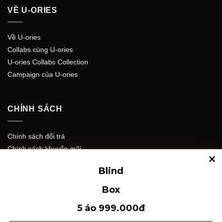
VỀ U-ORIES
Về U-ories
Collabs cùng U-ories
U-ories Collabs Collection
Campaign của U-ories
CHÍNH SÁCH
Chính sách đổi trả
Chính sách khuyến mãi
Chính sách bảo mật
Blind
Chính sách giao hàng
Box
5 áo 999.000đ
DỊCH VỤ