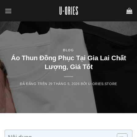
Chuyển
đến
nội
dung
BLOG
Áo Thun Đồng Phục Tại Gia Lai Chất
Lượng, Giá Tốt
ĐÃ ĐĂNG TRÊN
29 THÁNG 5, 2026
BỞI
U-ORIES STORE