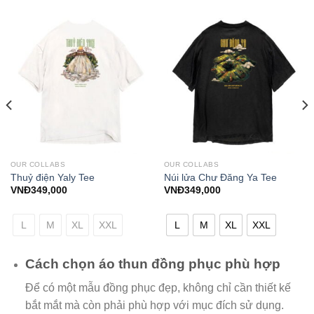
OUR COLLABS
OUR COLLABS
Thuỷ điện Yaly Tee
Núi lửa Chư Đăng Ya Tee
VNĐ
349,000
VNĐ
349,000
L
M
XL
XXL
L
M
XL
XXL
Cách chọn áo thun đồng phục phù hợp
Để có một mẫu đồng phục đẹp, không chỉ cần thiết kế
bắt mắt mà còn phải phù hợp với mục đích sử dụng.