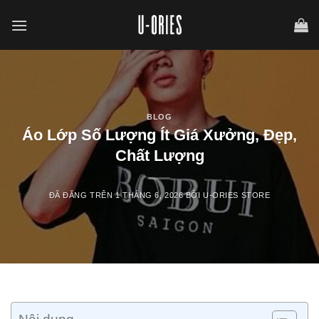
Chuyển
đến
nội
dung
BLOG
Áo Lớp Số Lượng Ít Giá Xưởng, Đẹp,
Chất Lượng
ĐÃ ĐĂNG TRÊN
1 THÁNG 6, 2026
BỞI
U-ORIES STORE