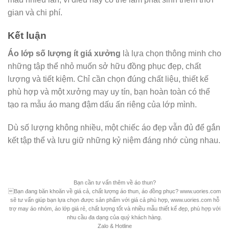
gian và chi phí.
Kết luận
Áo lớp số lượng ít giá xưởng
là lựa chọn thông minh cho
những tập thể nhỏ muốn sở hữu đồng phục đẹp, chất
lượng và tiết kiệm. Chỉ cần chọn đúng chất liệu, thiết kế
phù hợp và một xưởng may uy tín, bạn hoàn toàn có thể
tạo ra mẫu áo mang đậm dấu ấn riêng của lớp mình.
Dù số lượng không nhiều, một chiếc áo đẹp vẫn đủ để gắn
kết tập thể và lưu giữ những kỷ niệm đáng nhớ cùng nhau.
Bạn cần tư vấn thêm về áo thun?
Bạn đang băn khoăn về giá cả, chất lượng áo thun, áo đồng phục? www.uories.com
sẽ tư vấn giúp bạn lựa chọn được sản phẩm với giá cả phù hợp, www.uories.com hỗ
trợ may áo nhóm, áo lớp giá rẻ, chất lượng tốt và nhiều mẫu thiết kế đẹp, phù hợp với
nhu cầu đa dạng của quý khách hàng.
Zalo & Hotline